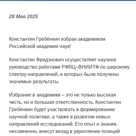
Фундаментальные и прикладные
28
Мая
2025
исследования
Газодинамические исследования
Константин Гребёнкин избран академиком
Экспериментальная база
Российской академии наук!
Космическая защита Земли
Константин Фридэнович осуществляет научное
Забабахинские научные чтения
руководство работами РФЯЦ–ВНИИТФ по широкому
спектру направлений, в которых были получены
Семинар «Радиационная физика
значимые результаты.
металлов и сплавов»
Избрание в академики – это не только высокая
Аспирантура
честь, но и большая ответственность. Константин
Премии молодым ученым
Гребёнкин будет участвовать в формировании
научной политики, а также в развитии новых
Интеллектуальная собственность
направлений исследований. Его опыт и знания,
Семинар «Моделирование технологий
несомненно, внесут вклад в укрепление позиций