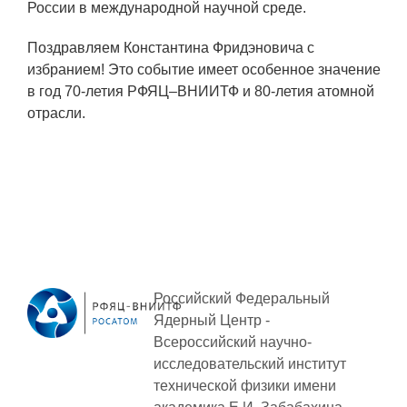
ЯТЦ»
России в международной научной среде.
Препринты
Поздравляем Константина Фридэновича с
избранием! Это событие имеет особенное значение
Зимняя школа по физике высоких
в год 70-летия РФЯЦ–ВНИИТФ и 80-летия атомной
плотностей энергий
отрасли.
Молодежная научно-техническая
конференция «Исследования.
Технологии. Развитие»
ПРОДУКЦИЯ И УСЛУГИ
ДПО и ПО (Дополнительное
профессиональное образование и
Российский Федеральный
профессиональное обучение)
Ядерный Центр -
Всероссийский научно-
Лазерные технологии
исследовательский институт
технической физики
имени
Каталог гражданской продукции