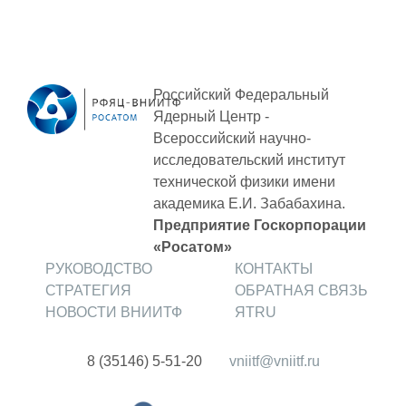
ПОСТАВЩИКАМ
Новости
Закупки
Российский Федеральный
Документы
Ядерный Центр -
Всероссийский научно-
Контроль и арбитраж
исследовательский институт
технической физики
имени
Обучение
академика Е.И. Забабахина.
Контакты
Предприятие Госкорпорации
«Росатом»
РУКОВОДСТВО
КОНТАКТЫ
ПОСЕЩЕНИЕ ЗАТО
СТРАТЕГИЯ
ОБРАТНАЯ СВЯЗЬ
НОВОСТИ ВНИИТФ
ЯТRU
ВЫСТАВКИ
8 (35146) 5-51-20
vniitf@vniitf.ru