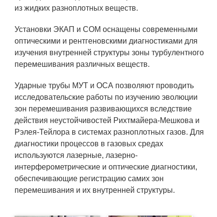
ЯТЦ»
из жидких разноплотных веществ.
Препринты
Установки ЭКАП и СОМ оснащены современными
Зимняя школа по физике высоких
оптическими и рентгеновскими диагностиками для
плотностей энергий
изучения внутренней структуры зоны турбулентного
перемешивания различных веществ.
Молодежная научно-техническая
конференция «Исследования.
Ударные трубы МУТ и ОСА позволяют проводить
Технологии. Развитие»
исследовательские работы по изучению эволюции
зон перемешивания развивающихся вследствие
действия неустойчивостей Рихтмайера-Мешкова и
ПРОДУКЦИЯ И УСЛУГИ
Рэлея-Тейлора в системах разноплотных газов. Для
диагностики процессов в газовых средах
ДПО и ПО (Дополнительное
используются лазерные, лазерно-
профессиональное образование и
интерферометрические и оптические диагностики,
профессиональное обучение)
обеспечивающие регистрацию самих зон
Лазерные технологии
перемешивания и их внутренней структуры.
Каталог гражданской продукции