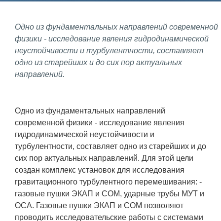
Фундаментальные и прикладные
Одно из фундаментальных направлений современной
исследования
физики - исследование явления гидродинамической
неустойчивости и турбулентности, составляет
Газодинамические исследования
одно из старейших и до сих пор актуальных
Экспериментальная база
направлений.
Космическая защита Земли
Забабахинские научные чтения
Одно из фундаментальных направлений
современной физики - исследование явления
Семинар «Радиационная физика
гидродинамической неустойчивости и
металлов и сплавов»
турбулентности, составляет одно из старейших и до
Аспирантура
сих пор актуальных направлений. Для этой цели
создан комплекс установок для исследования
Премии молодым ученым
гравитационного турбулентного перемешивания: -
Интеллектуальная собственность
газовые пушки ЭКАП и СОМ, ударные трубы МУТ и
ОСА. Газовые пушки ЭКАП и СОМ позволяют
Семинар «Моделирование технологий
проводить исследовательские работы с системами