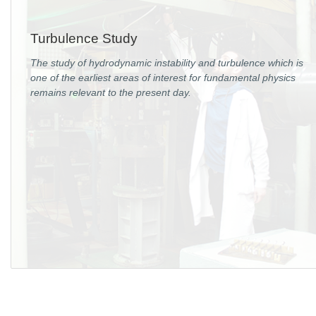
Социальная поддержка
Turbulence Study
Спорт и отдых
The study of hydrodynamic instability and turbulence which is
Санаторий-профилакторий
one of the earliest areas of interest for fundamental physics
remains relevant to the present day.
Высокая социальная эффективность
ВНИИТФ
Территория здоровья
ПРЕСС-ЦЕНТР
Новости ВНИИТФ
Новости отрасли
Книги