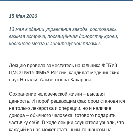
Фундаментальные и прикладные
15
Мая
2026
исследования
13 мая в здании управления завода состоялась
Газодинамические исследования
важная встреча, посвящённая донорству крови,
Экспериментальная база
костного мозга и антирезусной плазмы.
Космическая защита Земли
Забабахинские научные чтения
Лекцию провела заместитель начальника ФГБУЗ
ЦМСЧ №15 ФМБА России, кандидат медицинских
Семинар «Радиационная физика
наук Наталья Альбертовна Захарова.
металлов и сплавов»
Аспирантура
Сохранение человеческой жизни – высшая
ценность. И порой решающим фактором становятся
Премии молодым ученым
не только лекарства и операции, но и наличие
донора – обычного человека, готового подарить
Интеллектуальная собственность
частичку себя. В ходе лекции слушатели узнали, что
Семинар «Моделирование технологий
каждый из нас может стать чьим-то шансом на