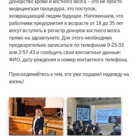
Донорство крови и костного мозга – это не просто
Социальная поддержка
медицинская процедура, это поступок,
возвращающий людям будущее. Напоминаем, что
Спорт и отдых
работники предприятия в возрасте от 18 до 35 лет
Санаторий-профилакторий
могут вступить в регистр доноров костного мозга
прямо на здравпункте. Для этого необходимо
Высокая социальная эффективность
предварительно записаться по телефонам 9-23-33
ВНИИТФ
или 2-57-43 и сообщить свои контактные данные:
Территория здоровья
ФИО, дату рождения и номер контактного телефона.
Присоединяйтесь к тем, кто уже подарил надежду на
ПРЕСС-ЦЕНТР
жизнь!
Новости ВНИИТФ
Новости отрасли
Книги