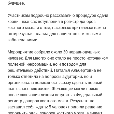
ЯТЦ»
будущее.
Препринты
Участникам подробно рассказали о процедуре сдачи
Зимняя школа по физике высоких
крови, нюансах вступления в регистр доноров
плотностей энергий
костного мозга и о том, насколько критически важна
антирезусная плазма для пациентов с тяжелыми
Молодежная научно-техническая
заболеваниями.
конференция «Исследования.
Технологии. Развитие»
Мероприятие собрало около 30 неравнодушных
человек. Для многих оно стало не просто источником
полезной информации, но и поводом для
ПРОДУКЦИЯ И УСЛУГИ
решительных действий. Наталья Альбертовна не
только ответила на вопросы аудитории, но и
ДПО и ПО (Дополнительное
организовала возможность сразу сделать первый
профессиональное образование и
шаг к спасению жизни. Желающие могли прямо
профессиональное обучение)
после окончания лекции вступить в Федеральный
Лазерные технологии
регистр доноров костного мозга. Результат не
заставил себя ждать: 5 человек приняли решение
Каталог гражданской продукции
пополнить ряды доноров костного мозга, а значит,