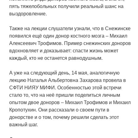
Технологии водородной энергетики
пять тяжелобольных получили реальный шанс на
выздоровление.
Цифровые продукты
Электротехника
Также на лекции слушатели узнали, что в Снежинске
появился ещё один донор костного мозга – Михаил
Системы безопасности
Алексеевич Трофимов. Пример снежинских доноров
вдохновляет и доказывает: спасти жизнь может
Услуги
каждый, кто не останется равнодушным.
Прочая продукция
А уже на следующий день, 14 мая, аналогичную
Испытательный центр ВЭИ
лекцию Наталья Альбертовна Захарова провела в
СФТИ НИЯУ МИФИ. Особенностью этой встречи
стало то, что на неё пришли поделиться личным
СОЦИАЛЬНАЯ ОТВЕТСТВЕННОСТЬ
опытом двое доноров – Михаил Трофимов и Михаил
Охрана окружающей среды
Кропотухин. Они рассказали о своем пути в
донорстве и о том, почему решили сделать этот
Программы по оздоровлению
важный шаг.
Обеспечение жильем