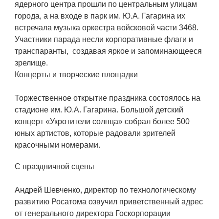
ЯТЦ»
ядерного центра прошли по центральным улицам
города, а на входе в парк им. Ю.А. Гагарина их
Препринты
встречала музыка оркестра войсковой части 3468.
Зимняя школа по физике высоких
Участники парада несли корпоративные флаги и
плотностей энергий
транспаранты, создавая яркое и запоминающееся
зрелище.
Молодежная научно-техническая
Концерты и творческие площадки
конференция «Исследования.
Технологии. Развитие»
Торжественное открытие праздника состоялось на
стадионе им. Ю.А. Гагарина. Большой детский
концерт «Укротители солнца» собрал более 500
ПРОДУКЦИЯ И УСЛУГИ
юных артистов, которые радовали зрителей
красочными номерами.
ДПО и ПО (Дополнительное
профессиональное образование и
С праздничной сцены
профессиональное обучение)
Лазерные технологии
Андрей Шевченко, директор по технологическому
развитию Росатома озвучил приветственный адрес
Каталог гражданской продукции
от генерального директора Госкорпорации