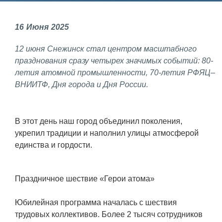
Фундаментальные и прикладные
16
Июня
2025
исследования
12 июня Снежинск стал центром масштабного
Газодинамические исследования
празднования сразу четырех значимых событий: 80-
Экспериментальная база
летия атомной промышленности, 70-летия РФЯЦ–
ВНИИТФ, Дня города и Дня России.
Космическая защита Земли
Забабахинские научные чтения
В этот день наш город объединил поколения,
Семинар «Радиационная физика
укрепил традиции и наполнил улицы атмосферой
металлов и сплавов»
единства и гордости.
Аспирантура
Премии молодым ученым
Праздничное шествие «Герои атома»
Интеллектуальная собственность
Юбилейная программа началась с шествия
Семинар «Моделирование технологий
трудовых коллективов. Более 2 тысяч сотрудников