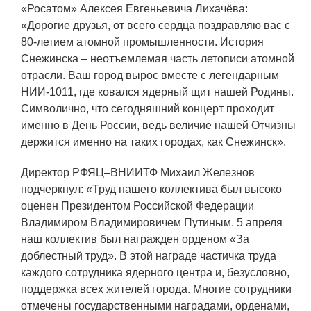
«Росатом» Алексея Евгеньевича Лихачёва:
Технологии водородной энергетики
«Дорогие друзья, от всего сердца поздравляю вас с
Цифровые продукты
80-летием атомной промышленности. История
Снежинска – неотъемлемая часть летописи атомной
Электротехника
отрасли. Ваш город вырос вместе с легендарным
Системы безопасности
НИИ-1011, где ковался ядерный щит нашей Родины.
Символично, что сегодняшний концерт проходит
Услуги
именно в День России, ведь величие нашей Отчизны
Прочая продукция
держится именно на таких городах, как Снежинск».
Испытательный центр ВЭИ
Директор РФЯЦ–ВНИИТФ Михаил Железнов
подчеркнул: «Труд нашего коллектива был высоко
оценен Президентом Российской Федерации
СОЦИАЛЬНАЯ ОТВЕТСТВЕННОСТЬ
Владимиром Владимировичем Путиным. 5 апреля
наш коллектив был награжден орденом «За
Охрана окружающей среды
доблестный труд». В этой награде частичка труда
каждого сотрудника ядерного центра и, безусловно,
Программы по оздоровлению
поддержка всех жителей города. Многие сотрудники
Обеспечение жильем
отмечены государственными наградами, орденами,