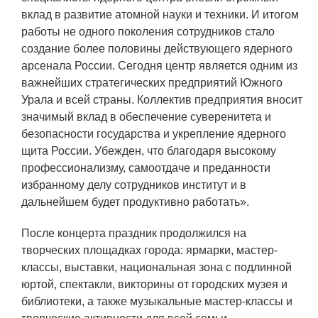
ПОСТАВЩИКАМ
вклад в развитие атомной науки и техники. И итогом
работы не одного поколения сотрудников стало
Новости
создание более половины действующего ядерного
Закупки
арсенала России. Сегодня центр является одним из
важнейших стратегических предприятий Южного
Документы
Урала и всей страны. Коллектив предприятия вносит
Контроль и арбитраж
значимый вклад в обеспечение суверенитета и
безопасности государства и укрепление ядерного
Обучение
щита России. Убежден, что благодаря высокому
профессионализму, самоотдаче и преданности
Контакты
избранному делу сотрудников институт и в
дальнейшем будет продуктивно работать».
ПОСЕЩЕНИЕ ЗАТО
После концерта праздник продолжился на
творческих площадках города: ярмарки, мастер-
классы, выставки, национальная зона с подлинной
ВЫСТАВКИ
юртой, спектакли, викторины от городских музея и
библиотеки, а также музыкальные мастер-классы и