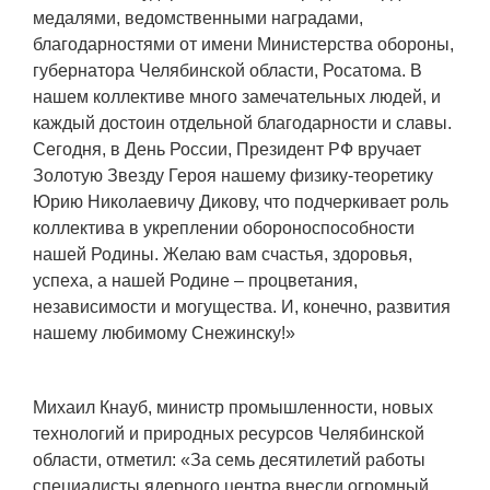
медалями, ведомственными наградами,
Социальная поддержка
благодарностями от имени Министерства обороны,
Спорт и отдых
губернатора Челябинской области, Росатома. В
нашем коллективе много замечательных людей, и
Санаторий-профилакторий
каждый достоин отдельной благодарности и славы.
Высокая социальная эффективность
Сегодня, в День России, Президент РФ вручает
ВНИИТФ
Золотую Звезду Героя нашему физику-теоретику
Юрию Николаевичу Дикову, что подчеркивает роль
Территория здоровья
коллектива в укреплении обороноспособности
нашей Родины. Желаю вам счастья, здоровья,
успеха, а нашей Родине – процветания,
ПРЕСС-ЦЕНТР
независимости и могущества. И, конечно, развития
нашему любимому Снежинску!»
Новости ВНИИТФ
Новости отрасли
Михаил Кнауб, министр промышленности, новых
Книги
технологий и природных ресурсов Челябинской
области, отметил: «За семь десятилетий работы
специалисты ядерного центра внесли огромный