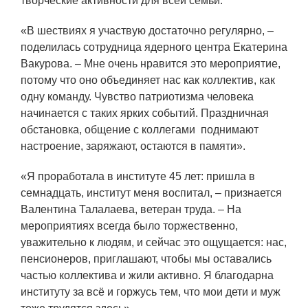
творческие активности для всей семьи.
ОБРАЗОВАНИЕ/КАРЬЕРА
«В шествиях я участвую достаточно регулярно, –
Будущим сотрудникам
поделилась сотрудница ядерного центра Екатерина
Вакурова. – Мне очень нравится это мероприятие,
СФТИ НИЯУ МИФИ
потому что оно объединяет нас как коллектив, как
Спецкафедра УРФУ
одну команду. Чувство патриотизма человека
начинается с таких ярких событий. Праздничная
Школа молодого специалиста
обстановка, общение с коллегами поднимают
Новый Снежинск
настроение, заряжают, остаются в памяти».
Оформление анкетного материала РФЯЦ
«Я проработала в институте 45 лет: пришла в
- ВНИИТФ
семнадцать, институт меня воспитал, – признается
Валентина Талалаева, ветеран труда. – На
Профессиональное обучение
мероприятиях всегда было торжественно,
Практика для студентов
уважительно к людям, и сейчас это ощущается: нас,
пенсионеров, приглашают, чтобы мы оставались
частью коллектива и жили активно. Я благодарна
институту за всё и горжусь тем, что мои дети и муж