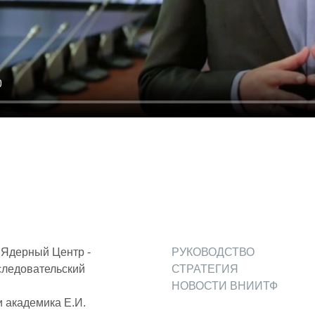
ОБРАЗОВАНИЕ/КАРЬЕРА
Будущим сотрудникам
СФТИ НИЯУ МИФИ
Спецкафедра УРФУ
Школа молодого специалиста
Новый Снежинск
Оформление анкетного материала РФЯЦ -
ВНИИТФ
Профессиональное обучение
Ядерный Центр -
РУКОВОДСТВО
следовательский
СТРАТЕГИЯ
Практика для студентов
НОВОСТИ ВНИИТФ
 академика Е.И.