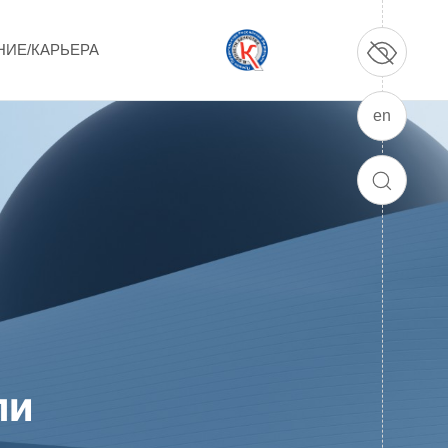
НИЕ/КАРЬЕРА
en
ПРОДУКЦИЯ И УСЛУГИ
ДПО и ПО (Дополнительное
ПОИСК
профессиональное образование и
профессиональное обучение)
Лазерные технологии
Каталог гражданской продукции
Технологии водородной энергетики
ли
Цифровые продукты
Электротехника