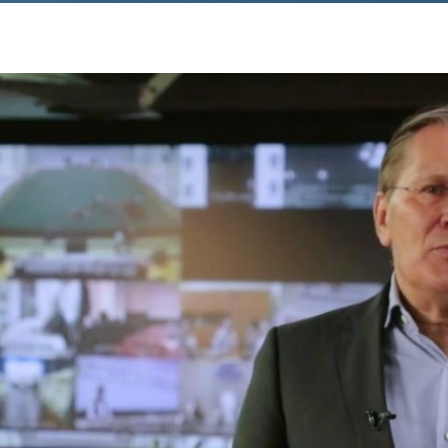
Аспирантура
Премии молодым ученым
Интеллектуальная собственность
Семинар «Моделирование технологий
ЯТЦ»
Препринты
Зимняя школа по физике высоких
плотностей энергий
Молодежная научно-техническая
конференция «Исследования. Технологии.
Развитие»
ПОСЕЩЕНИЕ ЗАТО