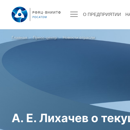
О ПРЕДПРИЯТИИ
Н
Главная
-
Пресс-центр
-
Новости отрасли
О ПРЕДПРИЯТИИ
О РФЯЦ – ВНИИТФ
Руководство
Стратегия
История РФЯЦ – ВНИИТФ
История филиала ВНИИТФ – ВЭИ
Контакты
А. Е. Лихачев о тек