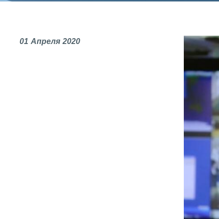
СОЦИАЛЬНАЯ ОТВЕТСТВЕННОСТЬ
Охрана окружающей среды
01
Апреля
2020
Программы по оздоровлению
Обеспечение жильем
Социальная поддержка
Спорт и отдых
Санаторий-профилакторий
Высокая социальная эффективность
ВНИИТФ
Территория здоровья
ВЫСТАВКИ