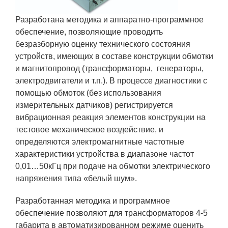
ЯТЦ»
Разработана методика и аппаратно-программное
Препринты
обеспечение, позволяющие проводить
Зимняя школа по физике высоких
безразборную оценку технического состояния
плотностей энергий
устройств, имеющих в составе конструкции обмотки
и магнитопровод (трансформаторы, генераторы,
Молодежная научно-техническая
электродвигатели и т.п.). В процессе диагностики с
конференция «Исследования.
помощью обмоток (без использования
Технологии. Развитие»
измерительных датчиков) регистрируется
вибрационная реакция элементов конструкции на
тестовое механическое воздействие, и
ПРОДУКЦИЯ И УСЛУГИ
определяются электромагнитные частотные
характеристики устройства в диапазоне частот
ДПО и ПО (Дополнительное
0,01…50кГц при подаче на обмотки электрического
профессиональное образование и
напряжения типа «белый шум».
профессиональное обучение)
Лазерные технологии
Разработанная методика и программное
обеспечение позволяют для трансформаторов 4-5
Каталог гражданской продукции
габарита в автоматизированном режиме оценить