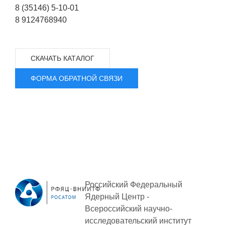
8 (35146) 5-10-01
Социальная поддержка
8 9124768940
Спорт и отдых
Санаторий-профилакторий
СКАЧАТЬ КАТАЛОГ
Высокая социальная эффективность
ВНИИТФ
ФОРМА ОБРАТНОЙ СВЯЗИ
Территория здоровья
ПРЕСС-ЦЕНТР
Новости ВНИИТФ
Новости отрасли
Российский Федеральный
Книги
Ядерный Центр -
Всероссийский научно-
исследовательский институт