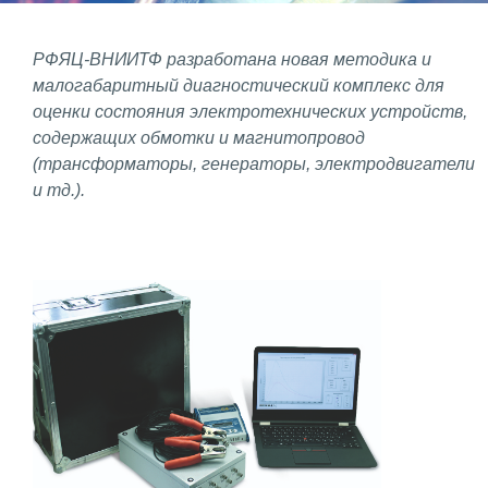
Фундаментальные и прикладные
РФЯЦ-ВНИИТФ разработана новая методика и
исследования
малогабаритный диагностический комплекс для
оценки состояния электротехнических устройств,
Газодинамические исследования
содержащих обмотки и магнитопровод
Экспериментальная база
(трансформаторы, генераторы, электродвигатели
и тд.).
Космическая защита Земли
Забабахинские научные чтения
Семинар «Радиационная физика
металлов и сплавов»
Аспирантура
Премии молодым ученым
Интеллектуальная собственность
Семинар «Моделирование технологий