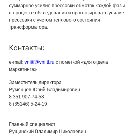
Технологии водородной энергетики
суммарное усилие прессовки обмоток каждой фазы
в процессе обследования и прогнозировать усилие
Цифровые продукты
прессовки с учетом теплового состояния
Электротехника
трансформатора.
Системы безопасности
Контакты:
Услуги
Прочая продукция
e-mail:
vniitf@vniitf.ru
c пометкой «для отдела
маркетинга»
Испытательный центр ВЭИ
Заместитель директора
Румянцев Юрий Владимирович
СОЦИАЛЬНАЯ ОТВЕТСТВЕННОСТЬ
8 351 907-74-58
8 (35146) 5-24-19
Охрана окружающей среды
Программы по оздоровлению
Главный специалист
Обеспечение жильем
Рущинский Владимир Николаевич