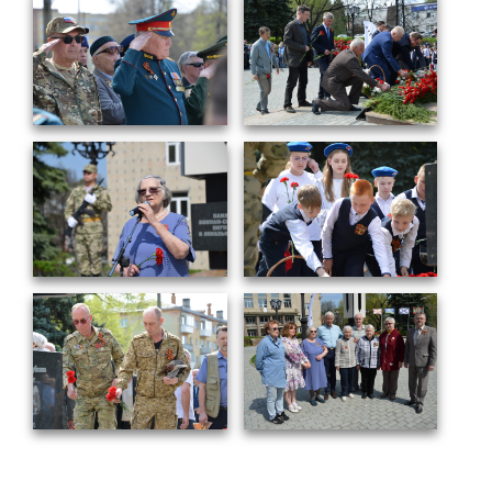
Социальная поддержка
Спорт и отдых
Санаторий-профилакторий
Высокая социальная эффективность
ВНИИТФ
Территория здоровья
ПРЕСС-ЦЕНТР
Новости ВНИИТФ
Новости отрасли
Книги