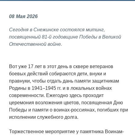
Фундаментальные и прикладные
08
Мая
2026
исследования
Сегодня в Снежинске состоялся митинг,
Газодинамические исследования
посвященный 81-й годовщине Победы в Великой
Экспериментальная база
Отечественной войне.
Космическая защита Земли
Забабахинские научные чтения
Вот уже 17 лет в этот день в сквере ветеранов
боевых действий собираются дети, внуки и
Семинар «Радиационная физика
правнуки, чтобы отдать дань памяти защитникам
металлов и сплавов»
Родины в 1941–1945 гг. и в локальных войнах
Аспирантура
современности. Ежегодно здесь проходит
церемония возложения цветов, посвященная Дню
Премии молодым ученым
Победы и памяти о воинах-россиянах, погибших при
исполнении служебного долга.
Интеллектуальная собственность
Семинар «Моделирование технологий
Торжественное мероприятие у памятника Воинам-