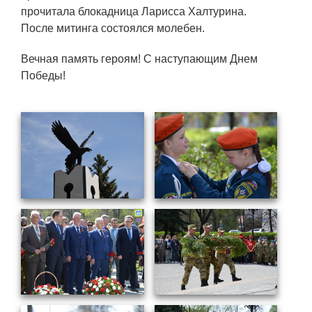
Технологии водородной энергетики
прочитала блокадница Ларисса Халтурина.
После митинга состоялся молебен.
Цифровые продукты
Вечная память героям! С наступающим Днем
Электротехника
Победы!
Системы безопасности
Услуги
Прочая продукция
Испытательный центр ВЭИ
СОЦИАЛЬНАЯ ОТВЕТСТВЕННОСТЬ
Охрана окружающей среды
Программы по оздоровлению
Обеспечение жильем