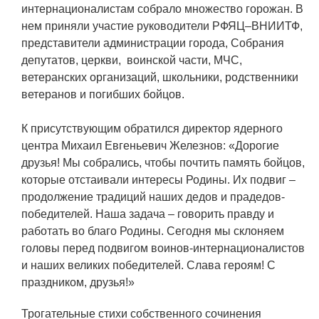
ЯТЦ»
интернационалистам собрало множество горожан. В
нем приняли участие руководители РФЯЦ–ВНИИТФ,
Препринты
представители администрации города, Собрания
Зимняя школа по физике высоких
депутатов, церкви, воинской части, МЧС,
плотностей энергий
ветеранских организаций, школьники, родственники
ветеранов и погибших бойцов.
Молодежная научно-техническая
конференция «Исследования.
К присутствующим обратился директор ядерного
Технологии. Развитие»
центра Михаил Евгеньевич Железнов: «Дорогие
друзья! Мы собрались, чтобы почтить память бойцов,
которые отстаивали интересы Родины. Их подвиг –
ПРОДУКЦИЯ И УСЛУГИ
продолжение традиций наших дедов и прадедов-
победителей. Наша задача – говорить правду и
ДПО и ПО (Дополнительное
работать во благо Родины. Сегодня мы склоняем
профессиональное образование и
головы перед подвигом воинов-интернационалистов
профессиональное обучение)
и наших великих победителей. Слава героям! С
Лазерные технологии
праздником, друзья!»
Каталог гражданской продукции
Трогательные стихи собственного сочинения