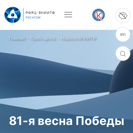
en
Главная
-
Пресс-центр
-
Новости ВНИИТФ
О ПРЕДПРИЯТИИ
ПОИСК
О РФЯЦ – ВНИИТФ
Руководство
Стратегия
История РФЯЦ – ВНИИТФ
История филиала ВНИИТФ – ВЭИ
Контакты
81-я весна Победы
НАУКА