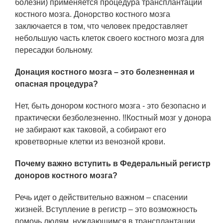
ЯТЦ»
болезни) применяется процедура трансплантации
костного мозга. Донорство костного мозга
Препринты
заключается в том, что человек предоставляет
небольшую часть клеток своего костного мозга для
Зимняя школа по физике высоких
пересадки больному.
плотностей энергий
Молодежная научно-техническая
Донация костного мозга – это болезненная и
конференция «Исследования.
опасная процедура?
Технологии. Развитие»
Нет, быть донором костного мозга - это безопасно и
практически безболезненно. ‼Костный мозг у донора
ПРОДУКЦИЯ И УСЛУГИ
не забирают как таковой, а собирают его
кроветворные клетки из венозной крови.
ДПО и ПО (Дополнительное
профессиональное образование и
Почему важно вступить в Федеральный регистр
профессиональное обучение)
доноров костного мозга?
Лазерные технологии
Речь идет о действительно важном – спасении
жизней. Вступление в регистр – это возможность
Каталог гражданской продукции
помочь людям, нуждающимся в трансплантации.