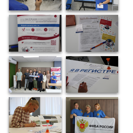
ОБРАЗОВАНИЕ/КАРЬЕРА
Будущим сотрудникам
СФТИ НИЯУ МИФИ
Спецкафедра УРФУ
Школа молодого специалиста
Новый Снежинск
Оформление анкетного материала РФЯЦ
- ВНИИТФ
Профессиональное обучение
Практика для студентов