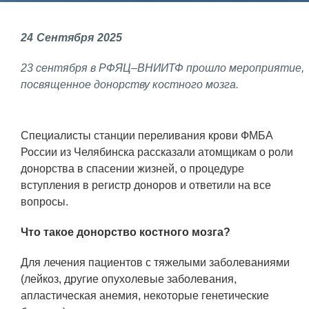
Фундаментальные и прикладные
24
Сентября
2025
исследования
23 сентября в РФЯЦ–ВНИИТФ прошло мероприятие,
Газодинамические исследования
посвященное донорству костного мозга.
Экспериментальная база
Космическая защита Земли
Специалисты станции переливания крови ФМБА
Забабахинские научные чтения
России из Челябинска рассказали атомщикам о роли
донорства в спасении жизней, о процедуре
Семинар «Радиационная физика
вступления в регистр доноров и ответили на все
металлов и сплавов»
вопросы.
Аспирантура
Что такое донорство костного мозга?
Премии молодым ученым
Для лечения пациентов с тяжелыми заболеваниями
Интеллектуальная собственность
(лейкоз, другие опухолевые заболевания,
Семинар «Моделирование технологий
апластическая анемия, некоторые генетические