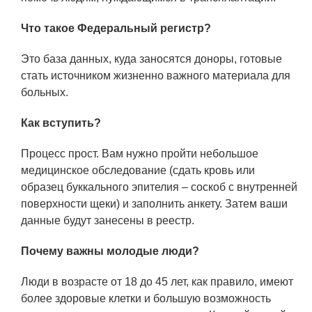
Технологии водородной энергетики
Что такое Федеральный регистр?
Цифровые продукты
Это база данных, куда заносятся доноры, готовые
Электротехника
стать источником жизненно важного материала для
Системы безопасности
больных.
Услуги
Как вступить?
Прочая продукция
Процесс прост. Вам нужно пройти небольшое
Испытательный центр ВЭИ
медицинское обследование (сдать кровь или
образец буккального эпителия – соскоб с внутренней
поверхности щеки) и заполнить анкету. Затем ваши
СОЦИАЛЬНАЯ ОТВЕТСТВЕННОСТЬ
данные будут занесены в реестр.
Охрана окружающей среды
Почему важны молодые люди?
Программы по оздоровлению
Люди в возрасте от 18 до 45 лет, как правило, имеют
более здоровые клетки и большую возможность
Обеспечение жильем