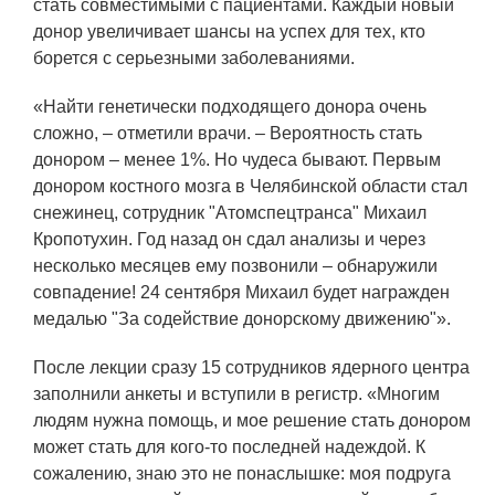
стать совместимыми с пациентами. Каждый новый
Социальная поддержка
донор увеличивает шансы на успех для тех, кто
борется с серьезными заболеваниями.
Спорт и отдых
Санаторий-профилакторий
«Найти генетически подходящего донора очень
сложно, – отметили врачи. – Вероятность стать
Высокая социальная эффективность
донором – менее 1%. Но чудеса бывают. Первым
ВНИИТФ
донором костного мозга в Челябинской области стал
снежинец, сотрудник "Атомспецтранса" Михаил
Территория здоровья
Кропотухин. Год назад он сдал анализы и через
несколько месяцев ему позвонили – обнаружили
ПРЕСС-ЦЕНТР
совпадение! 24 сентября Михаил будет награжден
медалью "За содействие донорскому движению"».
Новости ВНИИТФ
После лекции сразу 15 сотрудников ядерного центра
Новости отрасли
заполнили анкеты и вступили в регистр. «Многим
людям нужна помощь, и мое решение стать донором
Книги
может стать для кого-то последней надеждой. К
сожалению, знаю это не понаслышке: моя подруга