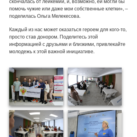
скончалась от лейкемии, и, возможно, ей могли бы
ПОСТАВЩИКАМ
помочь чужие или даже мои собственные клетки», –
Новости
поделилась Ольга Мелекесова.
Закупки
Каждый из нас может оказаться героем для кого-то,
просто став донором. Поделитесь этой
Документы
информацией с друзьями и близкими, привлекайте
Контроль и арбитраж
молодежь к этой важной инициативе.
Обучение
Контакты
ПОСЕЩЕНИЕ ЗАТО
ВЫСТАВКИ