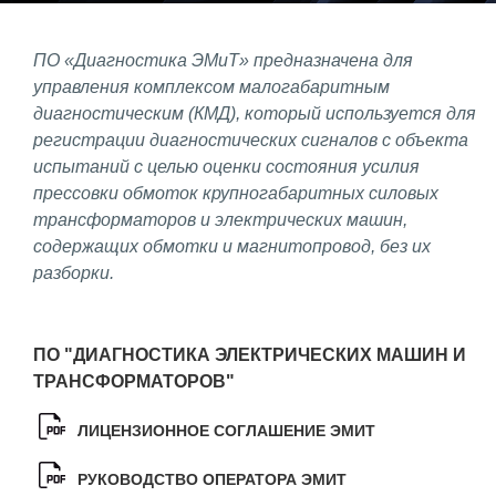
Фундаментальные и прикладные
ПО «Диагностика ЭМиТ» предназначена для
исследования
управления комплексом малогабаритным
диагностическим (КМД), который используется для
Газодинамические исследования
регистрации диагностических сигналов с объекта
Экспериментальная база
испытаний с целью оценки состояния усилия
прессовки обмоток крупногабаритных силовых
Космическая защита Земли
трансформаторов и электрических машин,
Забабахинские научные чтения
содержащих обмотки и магнитопровод, без их
разборки.
Семинар «Радиационная физика
металлов и сплавов»
Аспирантура
ПО "ДИАГНОСТИКА ЭЛЕКТРИЧЕСКИХ МАШИН И
ТРАНСФОРМАТОРОВ"
Премии молодым ученым
Интеллектуальная собственность
ЛИЦЕНЗИОННОЕ СОГЛАШЕНИЕ ЭМИТ
Семинар «Моделирование технологий
РУКОВОДСТВО ОПЕРАТОРА ЭМИТ