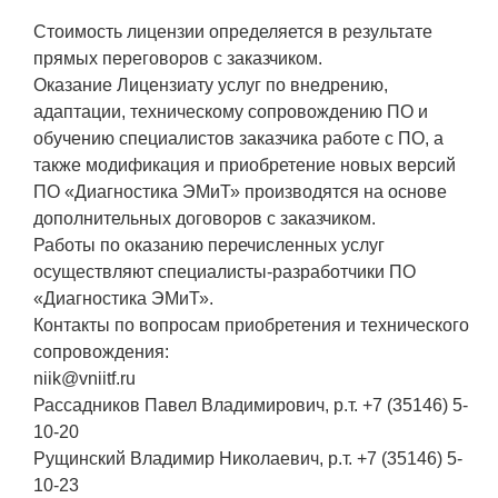
ПОСТАВЩИКАМ
Стоимость лицензии определяется в результате
Новости
прямых переговоров с заказчиком.
Оказание Лицензиату услуг по внедрению,
Закупки
адаптации, техническому сопровождению ПО и
обучению специалистов заказчика работе с ПО, а
Документы
также модификация и приобретение новых версий
Контроль и арбитраж
ПО «Диагностика ЭМиТ» производятся на основе
дополнительных договоров с заказчиком.
Обучение
Работы по оказанию перечисленных услуг
Контакты
осуществляют специалисты-разработчики ПО
«Диагностика ЭМиТ».
Контакты по вопросам приобретения и технического
ПОСЕЩЕНИЕ ЗАТО
сопровождения:
niik@vniitf.ru
Рассадников Павел Владимирович, р.т. +7 (35146) 5-
ВЫСТАВКИ
10-20
Рущинский Владимир Николаевич, р.т. +7 (35146) 5-
10-23