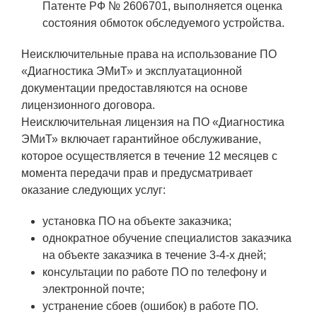
Патенте РФ № 2606701, выполняется оценка
Социальная поддержка
состояния обмоток обследуемого устройства.
Спорт и отдых
Неисключительные права на использование ПО
Санаторий-профилакторий
«Диагностика ЭМиТ» и эксплуатационной
документации предоставляются на основе
Высокая социальная эффективность
лицензионного договора.
ВНИИТФ
Неисключительная лицензия на ПО «Диагностика
Территория здоровья
ЭМиТ» включает гарантийное обслуживание,
которое осуществляется в течение 12 месяцев с
момента передачи прав и предусматривает
ПРЕСС-ЦЕНТР
оказание следующих услуг:
Новости ВНИИТФ
установка ПО на объекте заказчика;
однократное обучение специалистов заказчика
Новости отрасли
на объекте заказчика в течение 3-4-х дней;
Книги
консультации по работе ПО по телефону и
электронной почте;
устранение сбоев (ошибок) в работе ПО.