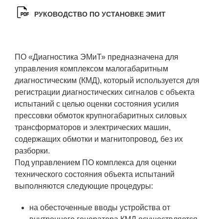
ЯТЦ»
РУКОВОДСТВО ПО УСТАНОВКЕ ЭМИТ
Препринты
Зимняя школа по физике высоких
плотностей энергий
ПО «Диагностика ЭМиТ» предназначена для
Молодежная научно-техническая
управления комплексом малогабаритным
конференция «Исследования.
диагностическим (КМД), который используется для
Технологии. Развитие»
регистрации диагностических сигналов с объекта
испытаний с целью оценки состояния усилия
прессовки обмоток крупногабаритных силовых
ПРОДУКЦИЯ И УСЛУГИ
трансформаторов и электрических машин,
содержащих обмотки и магнитопровод, без их
ДПО и ПО (Дополнительное
разборки.
профессиональное образование и
Под управлением ПО комплекса для оценки
профессиональное обучение)
технического состояния объекта испытаний
выполняются следующие процедуры:
Лазерные технологии
на обесточенные вводы устройства от
Каталог гражданской продукции