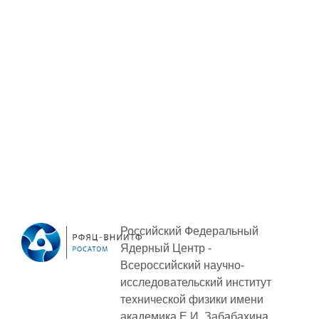
ОБРАЗОВАНИЕ/КАРЬЕРА
Будущим сотрудникам
СФТИ НИЯУ МИФИ
Спецкафедра УРФУ
Школа молодого специалиста
Новый Снежинск
Оформление анкетного материала РФЯЦ
- ВНИИТФ
Профессиональное обучение
Российский Федеральный
Практика для студентов
Ядерный Центр -
Всероссийский научно-
исследовательский институт
технической физики
имени
академика Е.И. Забабахина.