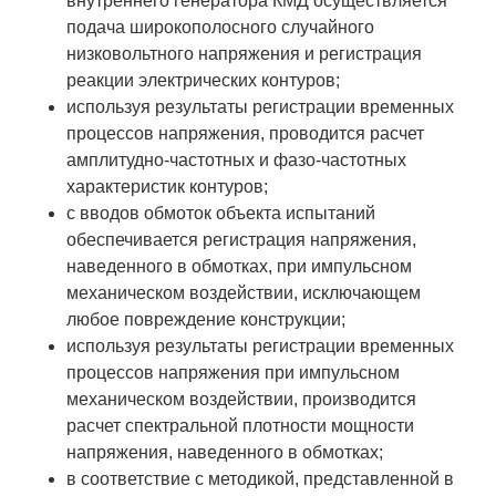
внутреннего генератора КМД осуществляется
Технологии водородной энергетики
подача широкополосного случайного
низковольтного напряжения и регистрация
Цифровые продукты
реакции электрических контуров;
Электротехника
используя результаты регистрации временных
процессов напряжения, проводится расчет
Системы безопасности
амплитудно-частотных и фазо-частотных
Услуги
характеристик контуров;
с вводов обмоток объекта испытаний
Прочая продукция
обеспечивается регистрация напряжения,
Испытательный центр ВЭИ
наведенного в обмотках, при импульсном
механическом воздействии, исключающем
любое повреждение конструкции;
СОЦИАЛЬНАЯ ОТВЕТСТВЕННОСТЬ
используя результаты регистрации временных
процессов напряжения при импульсном
Охрана окружающей среды
механическом воздействии, производится
расчет спектральной плотности мощности
Программы по оздоровлению
напряжения, наведенного в обмотках;
Обеспечение жильем
в соответствие с методикой, представленной в